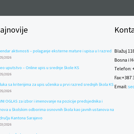
ajnovije
Konta
Blažuj 118
endar aktivnosti – polaganje eksterne mature i upisa u I razred
05/2026
Bosna i H
deo uputstvo – Online upis u srednje škole KS
Telefon:
+
05/2026
Fax:+387 
uka sa kriterijima za upis učenika u prvi razred srednjih škola KS
Email:
se
05/2026
VNI OGLAS za izbor i imenovanje na pozicije predsjednika i
anova u školskim odborima osnovnih škola kao javnih ustanova na
dručju Kantona Sarajevo
03/2026