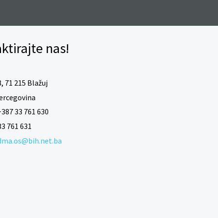
ktirajte nas!
, 71 215 Blažuj
ercegovina
387 33 761 630
33 761 631
dma.os@bih.net.ba