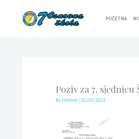
Skip
to
POČETNA
NO
content
Poziv za 7. sjednicu
By
Hikmet
/
02/03/2023