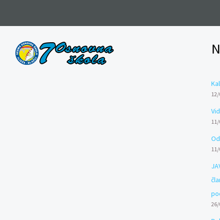
N
Kal
12/
Vi
11/
Odl
11/
JA
čl
po
26/