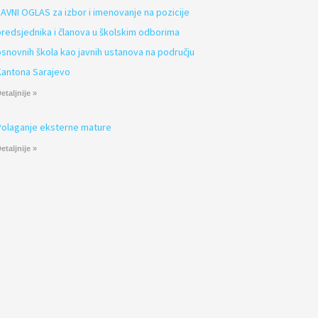
JAVNI OGLAS za izbor i imenovanje na pozicije
predsjednika i članova u školskim odborima
osnovnih škola kao javnih ustanova na području
Kantona Sarajevo
etaljnije »
Polaganje eksterne mature
etaljnije »