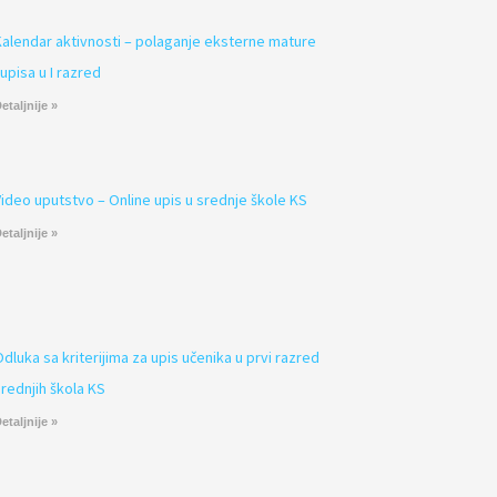
Kalendar aktivnosti – polaganje eksterne mature
 upisa u I razred
etaljnije »
Video uputstvo – Online upis u srednje škole KS
etaljnije »
Odluka sa kriterijima za upis učenika u prvi razred
srednjih škola KS
etaljnije »