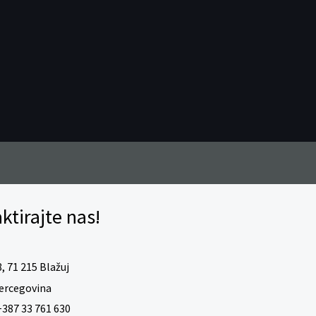
ktirajte nas!
, 71 215 Blažuj
ercegovina
387 33 761 630