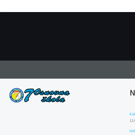
N
Kal
12/
Vi