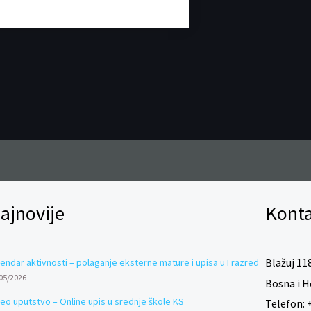
e
b
o
o
k
ajnovije
Konta
Blažuj 118
endar aktivnosti – polaganje eksterne mature i upisa u I razred
05/2026
Bosna i H
deo uputstvo – Online upis u srednje škole KS
Telefon:
+