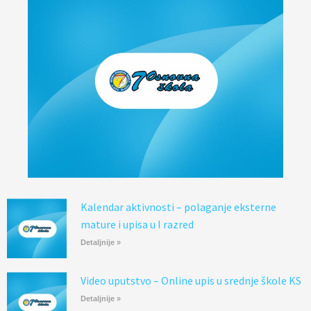
Kalendar aktivnosti – polaganje eksterne
mature i upisa u I razred
Detaljnije »
Video uputstvo – Online upis u srednje škole KS
Detaljnije »