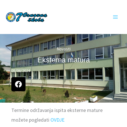
Skip
to
content
Novosti
Eksterna matura
05/06/2024
Termine održavanja ispita eksterne mature
možete pogledati
OVDJE