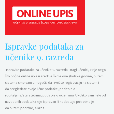
podataka
za
učenike
9.
razreda
Ispravke podataka za
učenike 9. razreda
Ispravke podataka za učenike 9. razreda Dragi učenici, Prije nego
što počne online upis u srednje škole ove školske godine, putem
sistema smo vam omogućili da izvršite registraciju na sistem i
da pregledate svoje lične podatke, podatke o
roditeljima/starateljima, podatke o ocjenama. Ukoliko vam neki od
navedenih podataka nije ispravan ili nedostaje potrebno je
da putem podrške, a kroz