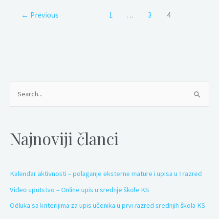
←
Previous
1
…
3
4
S
e
a
Najnoviji članci
r
c
h
Kalendar aktivnosti – polaganje eksterne mature i upisa u I razred
f
Video uputstvo – Online upis u srednje škole KS
o
Odluka sa kriterijima za upis učenika u prvi razred srednjih škola KS
r