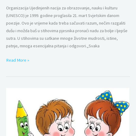
Organizacija Ujedinjenih nacija za obrazovanje, nauku i kulturu
(UNESCO) je 1999. godine proglasila 21. mart Svjetskim danom
poezije. Ovo je vrijeme kada treba sačuvati razum, nečim razgaliti
dušu i možda baš u stihovima pjesnika pronaći nadu za bolje i ljepše
sutra. U stihovima su satkane mnoge životne mudrosti, istine,
patnje, mnoga esencijalna pitanja i odgovori.„Svaka
Read More »
POZIV
ZA
UPIS
DJECE
U
PRVI