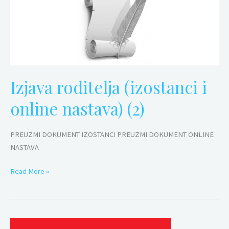
roditelja
(izostanci
i
online
nastava)
(2)
Izjava roditelja (izostanci i
online nastava) (2)
PREUZMI DOKUMENT IZOSTANCI PREUZMI DOKUMENT ONLINE
NASTAVA
Read More »
Ispravke