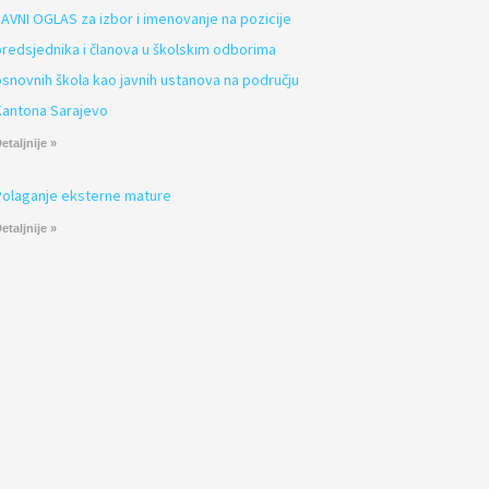
JAVNI OGLAS za izbor i imenovanje na pozicije
predsjednika i članova u školskim odborima
osnovnih škola kao javnih ustanova na području
Kantona Sarajevo
etaljnije »
Polaganje eksterne mature
etaljnije »