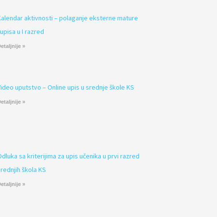
Kalendar aktivnosti – polaganje eksterne mature
 upisa u I razred
etaljnije »
Video uputstvo – Online upis u srednje škole KS
etaljnije »
Odluka sa kriterijima za upis učenika u prvi razred
srednjih škola KS
etaljnije »