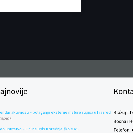
e
b
o
o
k
ajnovije
Konta
Blažuj 118
endar aktivnosti – polaganje eksterne mature i upisa u I razred
05/2026
Bosna i H
deo uputstvo – Online upis u srednje škole KS
Telefon:
+