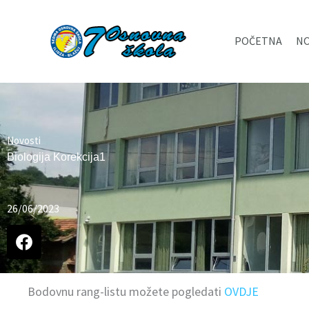
Skip
to
POČETNA
NO
content
Novosti
Biologija Korekcija1
26/06/2023
Bodovnu rang-listu možete pogledati
OVDJE