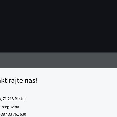
ktirajte nas!
, 71 215 Blažuj
ercegovina
387 33 761 630