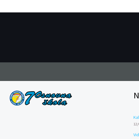
N
Kal
12/
Vi